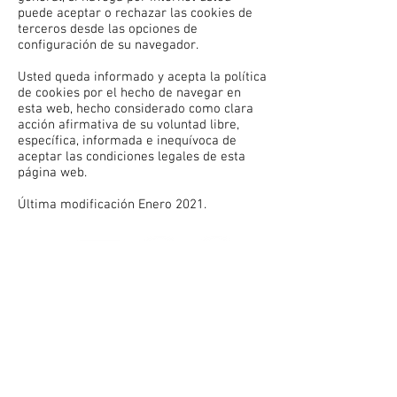
puede aceptar o rechazar las cookies de
terceros desde las opciones de
configuración de su navegador.
Usted queda informado y acepta la política
de cookies por el hecho de navegar en
esta web, hecho considerado como clara
acción afirmativa de su voluntad libre,
específica, informada e inequívoca de
aceptar las condiciones legales de esta
página web.
Última modificación Enero 2021.
Fundación Beta Films
| C./ Pío Felipe 12
Madrid SPAIN 28038 | Tlf: (+34)
914 770
216
CONTÁCTANOS