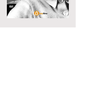
"Juntos hacia el cielo"
Documental sobre el matrimonio
Alvira
Próximamente estará disponible un
documental que narra la vida de
Tomás Alvira y Paquita Domínguez, un
matrimonio que está camino de los
altares. En él se recogen testimonios
de muchas de las personas más
cercanas a este matrimonio.