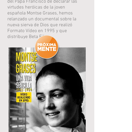
del Papa Francisco de declarar las
virtudes heróicas de la joven
española Montse Grases, hemos
relanzado un documental sobre la
nueva sierva de Dios que realizó
Formato Vídeo en 1995 y que
distribuye Beta Films.